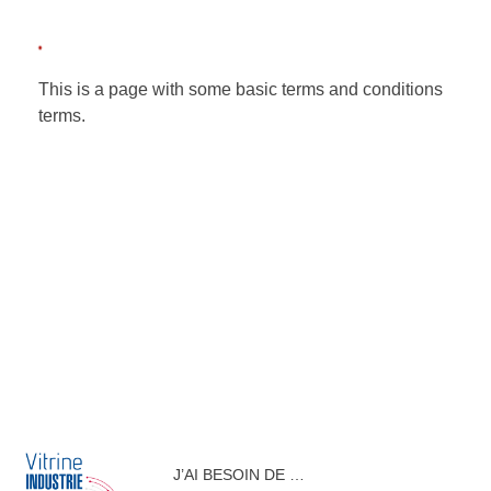
Inodesign group
This is a page with some basic terms and conditions
L'offre ultime pour vos défis technologiques !
terms.
J’AI BESOIN DE …